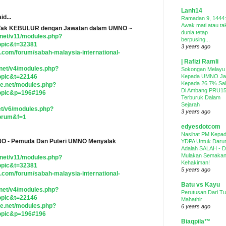
Lanh14
id...
Ramadan 9, 1444:
Awak mati atau ta
 Tak KEBULUR dengan Jawatan dalam UMNO ~
dunia tetap
.net/v11/modules.php?
berpusing...
opic&t=32381
3 years ago
.com/forum/sabah-malaysia-international-
| Rafizi Ramli
.net/v4/modules.php?
Sokongan Melayu
Kepada UMNO Ja
opic&t=22146
Kepada 26.7% Sa
ne.net/modules.php?
Di Ambang PRU15
opic&p=196#196
Terburuk Dalam
Sejarah
net/v6/modules.php?
3 years ago
orum&f=1
edyesdotcom
Nasihat PM Kepa
O - Pemuda Dan Puteri UMNO Menyalak
YDPA Untuk Darur
Adalah SALAH - 
Mulakan Semaka
.net/v11/modules.php?
Kehakiman!
opic&t=32381
5 years ago
.com/forum/sabah-malaysia-international-
Batu vs Kayu
.net/v4/modules.php?
Perutusan Dari T
opic&t=22146
Mahathir
ne.net/modules.php?
6 years ago
opic&p=196#196
Biaqpila™