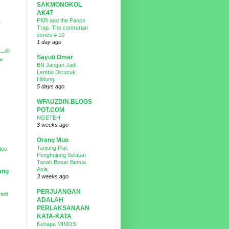
SAKMONGKOL
AK47
…
PKR and the Fanon
Trap. The contrarian
series # 10
1 day ago
...®
Sayuti Omar
u
BN Jangan Jadi
Lembu Dicucuk
Hidung
5 days ago
WFAUZDIN.BLOGS
POT.COM
NGETEH
3 weeks ago
Orang Muo
Tanjung Piai,
too
Penghujung Selatan
Tanah Besar Benua
Asia
ang
3 weeks ago
PERJUANGAN
tadi
ADALAH
PERLAKSANAAN
KATA-KATA
Kenapa MIMOS