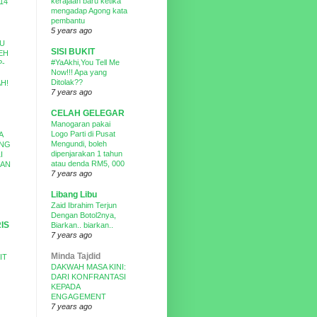
kerajaan baru ketika
14
mengadap Agong kata
pembantu
5 years ago
SU
SISI BUKIT
EH
#YaAkhi,You Tell Me
P-
Now!!! Apa yang
Ditolak??
H!
7 years ago
CELAH GELEGAR
Manogaran pakai
Logo Parti di Pusat
A
Mengundi, boleh
ANG
dipenjarakan 1 tahun
I
atau denda RM5, 000
HAN
7 years ago
Libang Libu
Zaid Ibrahim Terjun
Dengan Botol2nya,
IS
Biarkan.. biarkan..
7 years ago
Minda Tajdid
IT
DAKWAH MASA KINI:
DARI KONFRANTASI
KEPADA
ENGAGEMENT
7 years ago