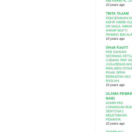
Alfa Romeo 4C 20
10 years ago
TINTA TAJAM
PENCERAHAN I
KAFIR HARBI OL
DR MAZA, HARA
HARAP MUFTI
PAHANG BACALA
10 years ago
Omak Kau!!!!
PKR SAHKAN
SEORANG KETU
CABANG PKR Y
JUGA BEKAS AHL
PARLIMEN DITA
PIHAK SPRM
BERKAITAN KES
RASUAH.
10 years ago
ULAMA PEWAR
NABI
ADMIN PAS
CAWANGAN BUK
SENTOSA 2
MELETAKKAN
PENANYA
10 years ago