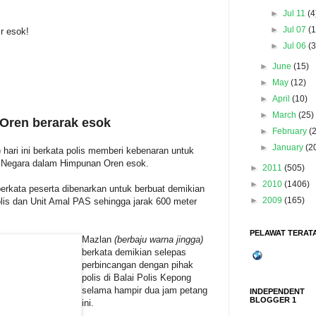
►
Jul 11
(4
►
Jul 07
(1
r esok!
►
Jul 06
(3
►
June
(15)
►
May
(12)
►
April
(10)
►
March
(25)
Oren berarak esok
►
February
(
►
January
(2
ari ini berkata polis memberi kebenaran untuk
 Negara dalam Himpunan Oren esok.
►
2011
(505)
►
2010
(1406)
erkata peserta dibenarkan untuk berbuat demikian
►
2009
(165)
lis dan Unit Amal PAS sehingga jarak 600 meter
PELAWAT TERATA
Mazlan
(berbaju warna jingga)
berkata demikian selepas
perbincangan dengan pihak
polis di Balai Polis Kepong
selama hampir dua jam petang
INDEPENDENT
BLOGGER 1
ini.