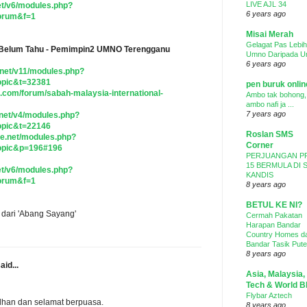
LIVE AJL 34
net/v6/modules.php?
6 years ago
orum&f=1
Misai Merah
Gelagat Pas Lebih
Belum Tahu - Pemimpin2 UMNO Terengganu
Umno Daripada 
6 years ago
.net/v11/modules.php?
opic&t=32381
pen buruk onli
.com/forum/sabah-malaysia-international-
Ambo tak bohong,
ambo nafi ja ...
7 years ago
.net/v4/modules.php?
opic&t=22146
Roslan SMS
ne.net/modules.php?
Corner
opic&p=196#196
PERJUANGAN P
15 BERMULA DI 
net/v6/modules.php?
KANDIS
orum&f=1
8 years ago
BETUL KE NI?
 dari 'Abang Sayang'
Cermah Pakatan
Harapan Bandar
Country Homes d
Bandar Tasik Pute
8 years ago
aid...
Asia, Malaysia,
Tech & World B
Flybar Aztech
an dan selamat berpuasa.
8 years ago