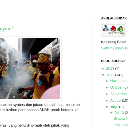
AKULAH BUDAK B
aysia!
Kampung Balun.
View my complete
BLOG ARCHIVE
►
2013
(7)
▼
2012
(142)
►
November
►
October
(6)
►
September
►
August
(10
pkan syabas dan jutaan tahniah buat pasukan
▼
July
(10)
h meluluskan permohonan ANAK untuk berarak ke
▼
Jul 13
(2
Syabas P
Lagi Buk
mokrasi yang perlu dihormati oleh pihak yang