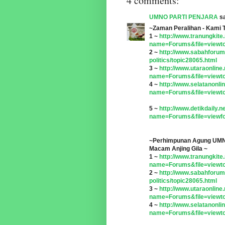
4 comments:
UMNO PARTI PENJARA
sa
~Zaman Peralihan - Kami
1 ~
http://www.tranungkite
name=Forums&file=viewt
2 ~
http://www.sabahforum
politics/topic28065.html
3 ~
http://www.utaraonline
name=Forums&file=viewt
4 ~
http://www.selatanonli
name=Forums&file=viewt
5 ~
http://www.detikdaily.
name=Forums&file=viewf
~Perhimpunan Agung UMN
Macam Anjing Gila ~
1 ~
http://www.tranungkite
name=Forums&file=viewt
2 ~
http://www.sabahforum
politics/topic28065.html
3 ~
http://www.utaraonline
name=Forums&file=viewt
4 ~
http://www.selatanonli
name=Forums&file=viewt