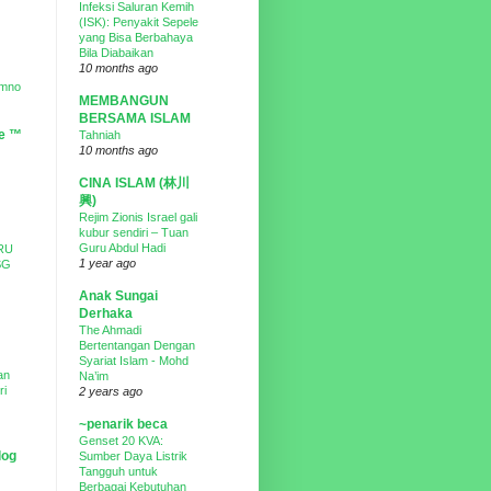
Infeksi Saluran Kemih
(ISK): Penyakit Sepele
yang Bisa Berbahaya
Bila Diabaikan
10 months ago
Umno
MEMBANGUN
BERSAMA ISLAM
ne ™
Tahniah
10 months ago
CINA ISLAM (林川
興)
Rejim Zionis Israel gali
kubur sendiri – Tuan
Guru Abdul Hadi
RU
1 year ago
SG
Anak Sungai
Derhaka
The Ahmadi
Bertentangan Dengan
Syariat Islam - Mohd
an
Na’im
ri
2 years ago
~penarik beca
Genset 20 KVA:
log
Sumber Daya Listrik
Tangguh untuk
Berbagai Kebutuhan