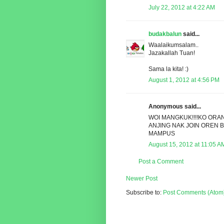
July 22, 2012 at 4:22 AM
budakbalun
said...
Waalaikumsalam..
Jazakallah Tuan!
Sama la kita! :)
August 1, 2012 at 4:56 PM
Anonymous said...
WOI MANGKUK!!!!KO OR
ANJING NAK JOIN OREN 
MAMPUS
August 15, 2012 at 11:05 A
Post a Comment
Newer Post
Subscribe to:
Post Comments (Atom