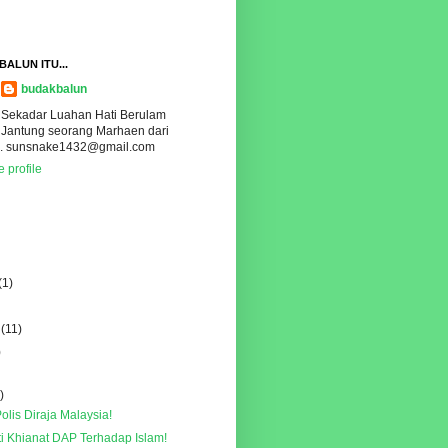
ALUN ITU...
budakbalun
Sekadar Luahan Hati Berulam
Jantung seorang Marhaen dari
.. sunsnake1432@gmail.com
 profile
(1)
(11)
)
)
olis Diraja Malaysia!
ti Khianat DAP Terhadap Islam!