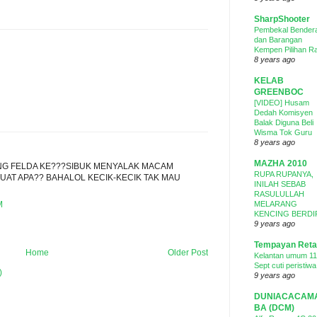
SharpShooter
Pembekal Bender
dan Barangan
Kempen Pilihan R
8 years ago
KELAB
GREENBOC
[VIDEO] Husam
Dedah Komisyen
Balak Diguna Beli
Wisma Tok Guru
8 years ago
MAZHA 2010
ANG FELDA KE???SIBUK MENYALAK MACAM
RUPA RUPANYA,
BUAT APA?? BAHALOL KECIK-KECIK TAK MAU
INILAH SEBAB
RASULULLAH
MELARANG
M
KENCING BERDI
9 years ago
Tempayan Ret
Home
Older Post
Kelantan umum 11
Sept cuti peristiwa
)
9 years ago
DUNIACACAM
BA (DCM)