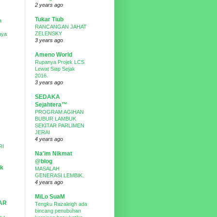
2 years ago
Tukar Tiub
a
RANCANGAN JAHAT
ZELENSKY
aya
3 years ago
Ameno World
Rupanya Projek LCS
Lewat Siap Sejak
2016.
3 years ago
SEDAKA
Sejahtera™
PROGRAM AGIHAN
BUBUR LAMBUK
SEKITAR PARLIMEN
JERAI
4 years ago
RI
Na'im Nikmat
@blog
ak
MASALAH
GENERASI LEMBIK.
4 years ago
MiLo SuaM
AR
Tengku Razaleigh ada
bincang penubuhan