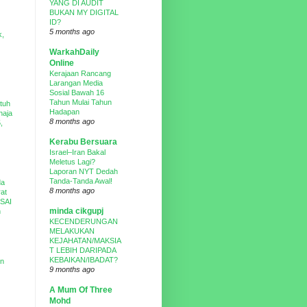
YANG DI AUDIT
BUKAN MY DIGITAL
ID?
5 months ago
k,
WarkahDaily
Online
Kerajaan Rancang
Larangan Media
Sosial Bawah 16
Tahun Mulai Tahun
tuh
Hadapan
haja
8 months ago
,
Kerabu Bersuara
Israel–Iran Bakal
Meletus Lagi?
Laporan NYT Dedah
Tanda-Tanda Awal!
da
8 months ago
at
DSAI
minda cikgupj
n
KECENDERUNGAN
MELAKUKAN
KEJAHATAN/MAKSIA
T LEBIH DARIPADA
KEBAIKAN/IBADAT?
un
9 months ago
A Mum Of Three
Mohd