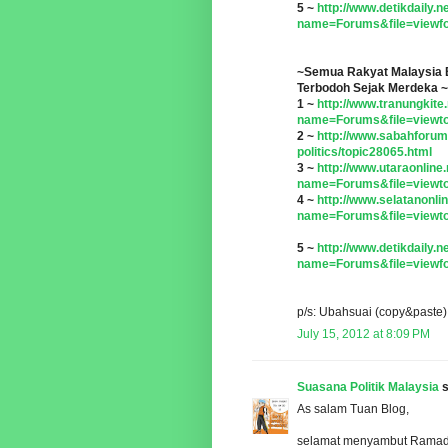
5 ~
http://www.detikdaily.
name=Forums&file=viewf
~Semua Rakyat Malaysia 
Terbodoh Sejak Merdeka ~
1 ~
http://www.tranungkite
name=Forums&file=viewt
2 ~
http://www.sabahforum
politics/topic28065.html
3 ~
http://www.utaraonline
name=Forums&file=viewt
4 ~
http://www.selatanonli
name=Forums&file=viewt
5 ~
http://www.detikdaily.
name=Forums&file=viewf
p/s: Ubahsuai (copy&paste)
July 15, 2012 at 8:09 PM
Suasana Politik Malaysia
s
As salam Tuan Blog,
selamat menyambut Ramadh