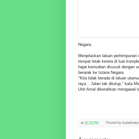
Negara.
Menjelaskan laluan perhimpunan i
tempat letak kereta di luar komp
hajat kemudian disusuli dengan
berarak ke Istana Negara.
"Kita tidak berada di laluan uta
raya... Jalan tak ditutup," kata
Unit Amal dikerahkan mengawal lal
at
10:35 PM
Posted by
budakbalu