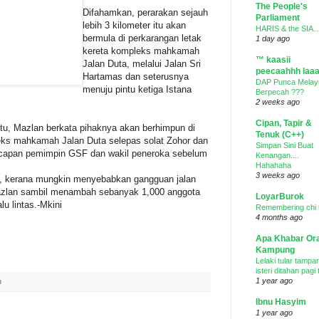
The People's
Difahamkan, perarakan sejauh
Parliament
lebih 3 kilometer itu akan
HARIS & the SIA
bermula di perkarangan letak
1 day ago
kereta kompleks mahkamah
™ kaasii
Jalan Duta, melalui Jalan Sri
peecaahhh laaa
Hartamas dan seterusnya
DAP Punca Melay
menuju pintu ketiga Istana
Berpecah ???
2 weeks ago
Cipan, Tapir &
tu, Mazlan berkata pihaknya akan berhimpun di
Tenuk (C++)
leks mahkamah Jalan Duta selepas solat Zohor dan
Simpan Sini Buat
 ucapan pemimpin GSF dan wakil peneroka sebelum
Kenangan....
Hahahaha
3 weeks ago
ma, kerana mungkin menyebabkan gangguan jalan
 Mazlan sambil menambah sebanyak 1,000 anggota
LoyarBurok
u lintas.-Mkini
Remembering chi 
4 months ago
Apa Khabar Or
Kampung
Lelaki tular tampar
isteri ditahan pagi 
1 year ago
n
Ibnu Hasyim
1 year ago