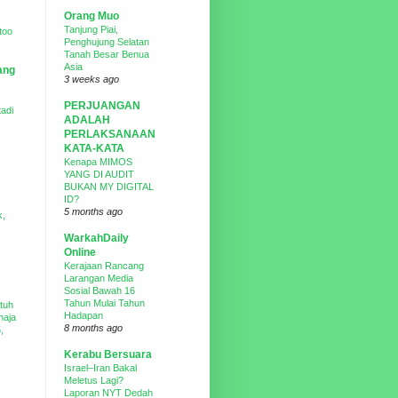
Orang Muo
Tanjung Piai,
too
Penghujung Selatan
Tanah Besar Benua
Asia
ang
3 weeks ago
PERJUANGAN
tadi
ADALAH
PERLAKSANAAN
KATA-KATA
Kenapa MIMOS
YANG DI AUDIT
BUKAN MY DIGITAL
ID?
5 months ago
k,
WarkahDaily
Online
Kerajaan Rancang
Larangan Media
Sosial Bawah 16
Tahun Mulai Tahun
tuh
Hadapan
haja
8 months ago
,
Kerabu Bersuara
Israel–Iran Bakal
Meletus Lagi?
Laporan NYT Dedah