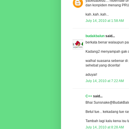
yabedabedu.... hibernate bro
dan konpiden menang PR
kah..kah..kah...
July 14, 2010 at 1:58 AM
budakbalun
said...
berkata benar walaupun pah
Kadang2 menyampah gak den
walhal suasana sebenar di
sehebat yang dicerita!
aduyai!
July 14, 2010 at 7:22 AM
C++
said...
Bhai Sunsnake@BudakBalu
Betul tue... kekadang tue ra
Tambah lagi kalu kena isu t
July 14, 2010 at 8:28 AM