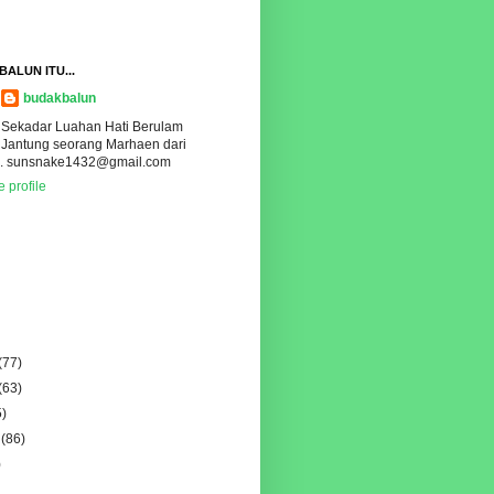
ALUN ITU...
budakbalun
Sekadar Luahan Hati Berulam
Jantung seorang Marhaen dari
.. sunsnake1432@gmail.com
 profile
(77)
(63)
5)
(86)
)