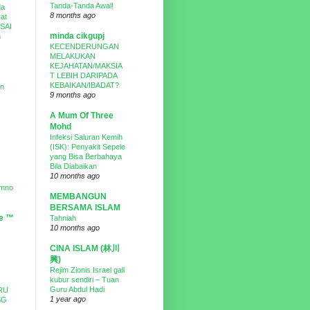
Tanda-Tanda Awal!
da
8 months ago
at
DSAI
minda cikgupj
n
KECENDERUNGAN
MELAKUKAN
KEJAHATAN/MAKSIA
T LEBIH DARIPADA
KEBAIKAN/IBADAT?
un
9 months ago
A Mum Of Three
Mohd
Infeksi Saluran Kemih
(ISK): Penyakit Sepele
yang Bisa Berbahaya
Bila Diabaikan
10 months ago
Umno
MEMBANGUN
BERSAMA ISLAM
ne ™
Tahniah
10 months ago
CINA ISLAM (林川
興)
Rejim Zionis Israel gali
kubur sendiri – Tuan
Guru Abdul Hadi
RU
1 year ago
SG