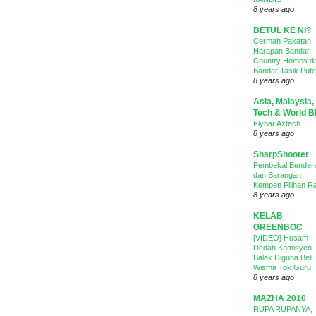
8 years ago
BETUL KE NI?
Cermah Pakatan
Harapan Bandar
Country Homes d
Bandar Tasik Pute
8 years ago
Asia, Malaysia,
Tech & World B
Flybar Aztech
8 years ago
SharpShooter
Pembekal Bender
dan Barangan
Kempen Pilihan R
8 years ago
KELAB
GREENBOC
[VIDEO] Husam
Dedah Komisyen
Balak Diguna Beli
Wisma Tok Guru
8 years ago
MAZHA 2010
RUPA RUPANYA,