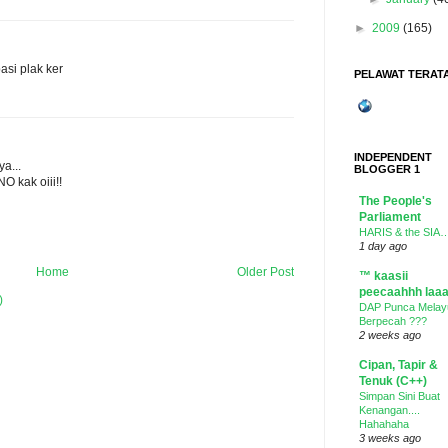
►
2009
(165)
basi plak ker
PELAWAT TERATA
INDEPENDENT
a...
BLOGGER 1
 kak oiii!!
The People's
Parliament
HARIS & the SIA
1 day ago
Home
Older Post
™ kaasii
peecaahhh laaa
)
DAP Punca Melay
Berpecah ???
2 weeks ago
Cipan, Tapir &
Tenuk (C++)
Simpan Sini Buat
Kenangan....
Hahahaha
3 weeks ago