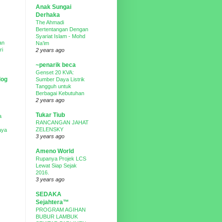
Anak Sungai
Derhaka
The Ahmadi
Bertentangan Dengan
Syariat Islam - Mohd
an
Na’im
ri
2 years ago
~penarik beca
Genset 20 KVA:
log
Sumber Daya Listrik
Tangguh untuk
Berbagai Kebutuhan
2 years ago
Tukar Tiub
a
RANCANGAN JAHAT
ZELENSKY
aya
3 years ago
Ameno World
Rupanya Projek LCS
Lewat Siap Sejak
2016.
3 years ago
SEDAKA
Sejahtera™
PROGRAM AGIHAN
BUBUR LAMBUK