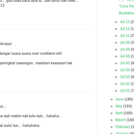
.... gua suka baca ayat lu.. dah jemu nak maki...
U13
"Cina Per
Budakbal
►
Jul 13
(2
►
Jul 12
(1
►
Jul 11
(2
►
Jul 09
(2
it doe!
►
Jul 08
(4
gar suara-suara over confident nih!
►
Jul 06
(1
►
Jul 05
(9
 peringkat cawangan.. malahan kawasan! tak
►
Jul 04
(3
►
Jul 03
(9
►
Jul 02
(1
►
Jul 01
(7
►
June
(180)
►
May
(193)
n...
►
April
(169)
sa dah maleh nak tulis dah... hahaha...
►
March
(168
ak wala' tue.... hahahaha
►
February
(
►
January
(4