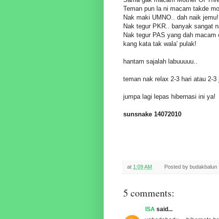
Teman pun la ni macam takde moo
Nak maki UMNO.. dah naik jemu!
Nak tegur PKR.. banyak sangat na
Nak tegur PAS yang dah macam o
kang kata tak wala' pulak!
hantam sajalah labuuuuu..
teman nak relax 2-3 hari atau 2-3 
jumpa lagi lepas hibernasi ini ya!
sunsnake 14072010
at
1:09 AM
Posted by
budakbalun
5 comments:
ISA
said...