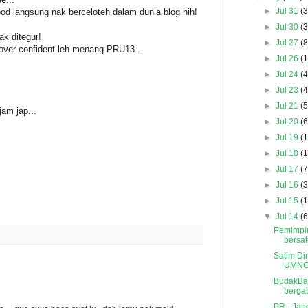
►
Jul 31
(3
d langsung nak berceloteh dalam dunia blog nih!
►
Jul 30
(3
k ditegur!
►
Jul 27
(8
ver confident leh menang PRU13..
►
Jul 26
(1
►
Jul 24
(4
►
Jul 23
(4
►
Jul 21
(5
jam jap...
►
Jul 20
(6
►
Jul 19
(1
►
Jul 18
(1
►
Jul 17
(7
►
Jul 16
(3
►
Jul 15
(1
▼
Jul 14
(6
Pemimpin
bersa
Satim Di
UMNO
BudakBa
bergab
PR - Jan