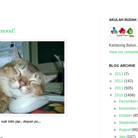
AKULAH BUDAK B
 mood!
Kampung Balun.
View my complete
BLOG ARCHIVE
►
2013
(7)
►
2012
(142)
►
2011
(505)
▼
2010
(1406)
►
December
►
November
►
October
(8
nak tido jap.. depan pc...
►
September
►
August
(98
▼
July
(107)
e...