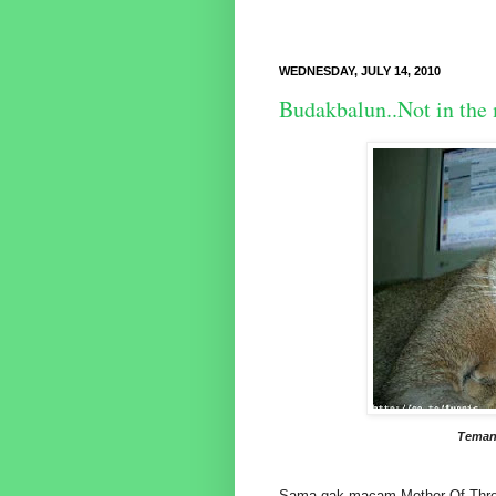
WEDNESDAY, JULY 14, 2010
Budakbalun..Not in the
Teman 
Sama gak macam Mother Of Thre