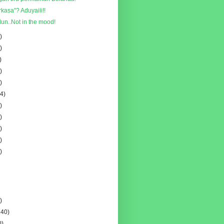
kasa"? Aduyaiii!!
un..Not in the mood!
)
)
)
)
)
4)
)
)
)
)
)
)
140)
0)