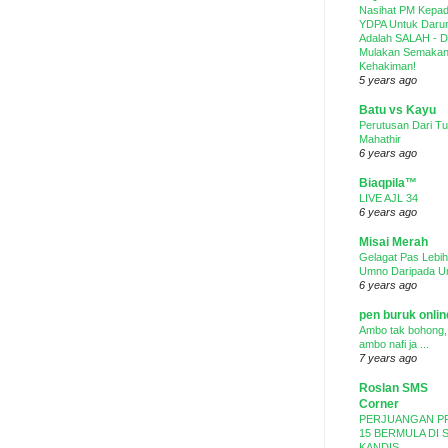
Nasihat PM Kepa
YDPA Untuk Darur
Adalah SALAH - 
Mulakan Semaka
Kehakiman!
5 years ago
Batu vs Kayu
Perutusan Dari T
Mahathir
6 years ago
Biaqpila™
LIVE AJL 34
6 years ago
Misai Merah
Gelagat Pas Lebih
Umno Daripada 
6 years ago
pen buruk onli
Ambo tak bohong,
ambo nafi ja ...
7 years ago
Roslan SMS
Corner
PERJUANGAN P
15 BERMULA DI 
KANDIS