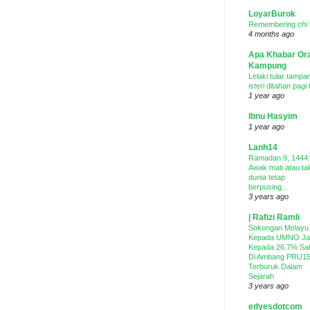
LoyarBurok
Remembering chi 
4 months ago
Apa Khabar Or
Kampung
Lelaki tular tampar
isteri ditahan pagi 
1 year ago
Ibnu Hasyim
1 year ago
Lanh14
Ramadan 9, 1444:
Awak mati atau ta
dunia tetap
berpusing...
3 years ago
| Rafizi Ramli
Sokongan Melayu
Kepada UMNO Ja
Kepada 26.7% Sa
Di Ambang PRU15
Terburuk Dalam
Sejarah
3 years ago
edyesdotcom