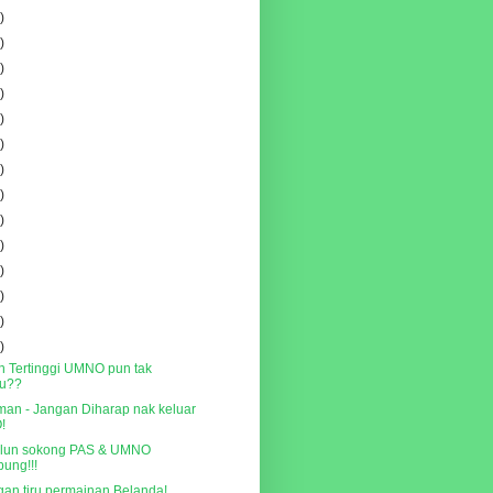
)
)
)
)
)
)
)
)
)
)
)
)
)
)
 Tertinggi UMNO pun tak
tu??
man - Jangan Diharap nak keluar
!
lun sokong PAS & UMNO
ung!!!
gan tiru permainan Belanda!