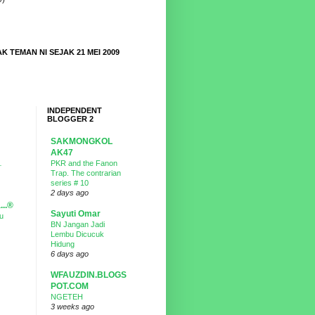
K TEMAN NI SEJAK 21 MEI 2009
INDEPENDENT
BLOGGER 2
SAKMONGKOL
AK47
…
PKR and the Fanon
Trap. The contrarian
series # 10
2 days ago
...®
Sayuti Omar
u
BN Jangan Jadi
Lembu Dicucuk
Hidung
6 days ago
WFAUZDIN.BLOGS
POT.COM
NGETEH
3 weeks ago